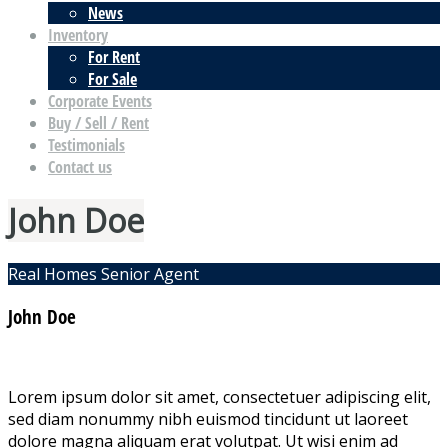
News
Inventory
For Rent
For Sale
Corporate Events
Buy / Sell / Rent
Testimonials
Contact us
John Doe
Real Homes Senior Agent
John Doe
Lorem ipsum dolor sit amet, consectetuer adipiscing elit,
sed diam nonummy nibh euismod tincidunt ut laoreet
dolore magna aliquam erat volutpat. Ut wisi enim ad