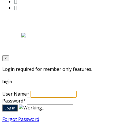
Home
|
About Us
|
Blog
|
Inventory
|
Contact Us
|
Terms & Conditions
Designed by
Mixcat Computers
×
Login required for member only features.
Login
User Name
*
Password
*
Forgot Password