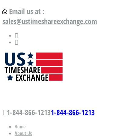
Email us at :
sales@ustimeshareexchange.com
US Timeshare Exchange.com
1-844-866-1213
1-844-866-1213
Home
About Us