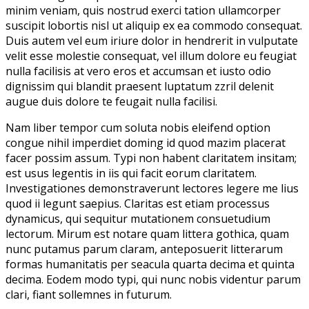
minim veniam, quis nostrud exerci tation ullamcorper
suscipit lobortis nisl ut aliquip ex ea commodo consequat.
Duis autem vel eum iriure dolor in hendrerit in vulputate
velit esse molestie consequat, vel illum dolore eu feugiat
nulla facilisis at vero eros et accumsan et iusto odio
dignissim qui blandit praesent luptatum zzril delenit
augue duis dolore te feugait nulla facilisi.
Nam liber tempor cum soluta nobis eleifend option
congue nihil imperdiet doming id quod mazim placerat
facer possim assum. Typi non habent claritatem insitam;
est usus legentis in iis qui facit eorum claritatem.
Investigationes demonstraverunt lectores legere me lius
quod ii legunt saepius. Claritas est etiam processus
dynamicus, qui sequitur mutationem consuetudium
lectorum. Mirum est notare quam littera gothica, quam
nunc putamus parum claram, anteposuerit litterarum
formas humanitatis per seacula quarta decima et quinta
decima. Eodem modo typi, qui nunc nobis videntur parum
clari, fiant sollemnes in futurum.